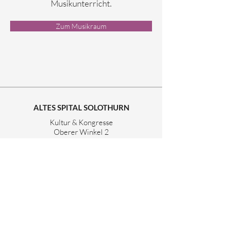
Musikunterricht.
Zum Musikraum
ALTES SPITAL SOLOTHURN
Kultur & Kongresse
Oberer Winkel 2
4500 Solothurn
Telefon
032 626 24 44
info@altesspital.ch
FOLGE UNS